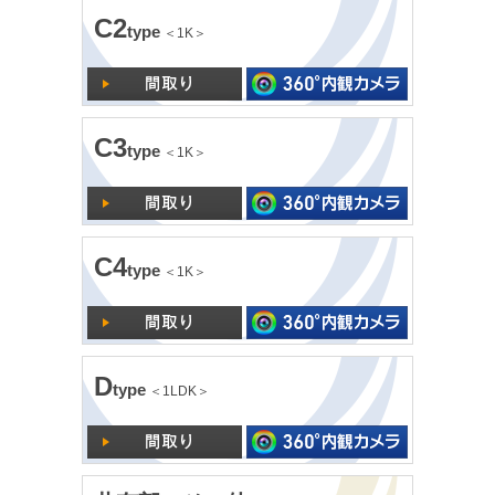
C2
type
＜1K＞
C3
type
＜1K＞
C4
type
＜1K＞
D
type
＜1LDK＞