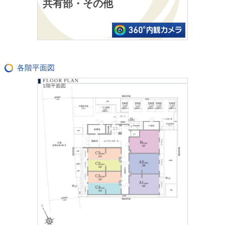
共有部・その他
各階平面図
1階平面図