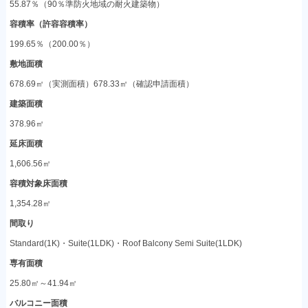
55.87％（90％準防火地域の耐火建築物）
容積率（許容容積率）
199.65％（200.00％）
敷地面積
678.69㎡（実測面積）678.33㎡（確認申請面積）
建築面積
378.96㎡
延床面積
1,606.56㎡
容積対象床面積
1,354.28㎡
間取り
Standard(1K)・Suite(1LDK)・Roof Balcony Semi Suite(1LDK)
専有面積
25.80㎡～41.94㎡
バルコニー面積