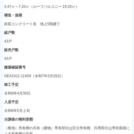
3.47㎡～7.20㎡（ルーフバルコニー 19.20㎡）
構造・規模
鉄筋コンクリート造 地上5階建て
総戸数
43戸
販売戸数
43戸
建築確認番号
GEA2411-11459（令和7年3月26日）
竣工予定
令和8年4月30日
入居予定
令和8年5月上旬
分譲後の権利形態
（敷地）所有権の共有（建物）専有部分は区分所有権、共用部分は専有面積に
よる所有権の共有